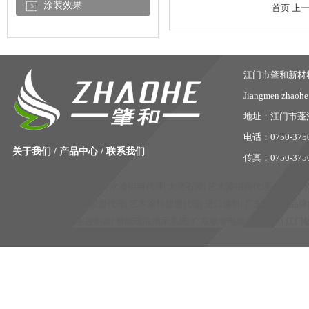
涂装效果
首页
上一
江门市肇和新材
Jiangmen zhaohe 
地址：江门市蓬
电话：0750-37509
关于我们
/
产品中心
/
联系我们
传真：0750-375
友情连接:
仿石漆
|
花岗岩漆
|
水漆招商代理
|
大理石漆
|
艺术漆招商代理
|
广东艺
牌
|
进口艺术漆
|
艺术漆加盟代理
|
艺术涂料加盟代理
|
进口涂料
|
广东艺术漆品牌
敏华应急灯
|
应急照明控制器
|
智能疏散指示系统
|
广东敏华电器有限公司
|
江门