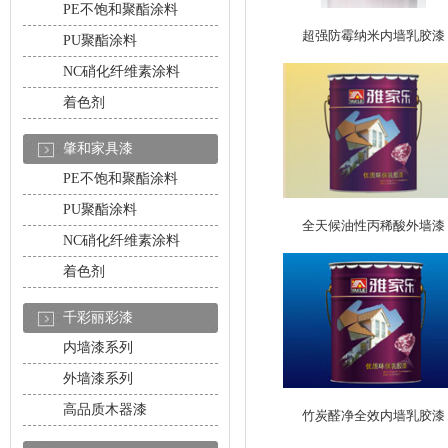
PE不饱和聚酯涂料
超强防霉纳米内墙乳胶漆
PU聚酯涂料
NC硝化纤维素涂料
着色剂
肇和家具漆
PE不饱和聚酯涂料
PU聚酯涂料
全天候油性丙稀酸外墙漆
NC硝化纤维素涂料
着色剂
千彩丽彩漆
内墙漆系列
外墙漆系列
高品质木器漆
竹炭醛净全效内墙乳胶漆