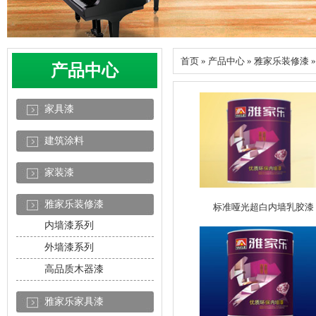
首页 » 产品中心 » 雅家乐装修漆 
产品中心
家具漆
建筑涂料
家装漆
雅家乐装修漆
标准哑光超白内墙乳胶漆
内墙漆系列
外墙漆系列
高品质木器漆
雅家乐家具漆