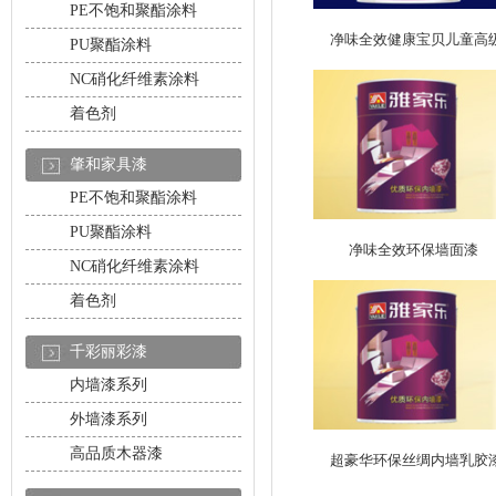
PE不饱和聚酯涂料
净味全效健康宝贝儿童高
PU聚酯涂料
NC硝化纤维素涂料
着色剂
肇和家具漆
PE不饱和聚酯涂料
PU聚酯涂料
净味全效环保墙面漆
NC硝化纤维素涂料
着色剂
千彩丽彩漆
内墙漆系列
外墙漆系列
高品质木器漆
超豪华环保丝绸内墙乳胶