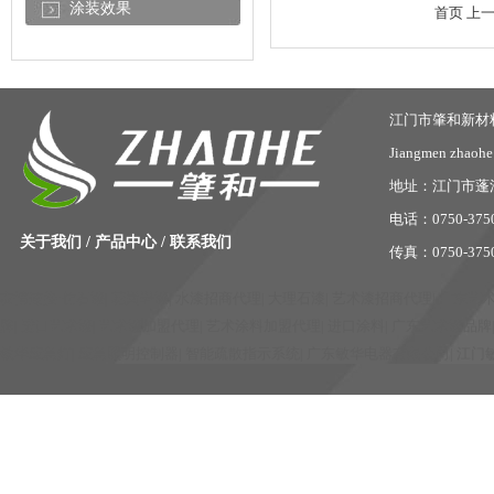
涂装效果
首页
上
江门市肇和新材
Jiangmen zhaohe 
地址：江门市蓬
电话：0750-37509
关于我们
/
产品中心
/
联系我们
传真：0750-375
友情连接:
仿石漆
|
花岗岩漆
|
水漆招商代理
|
大理石漆
|
艺术漆招商代理
|
广东艺
牌
|
进口艺术漆
|
艺术漆加盟代理
|
艺术涂料加盟代理
|
进口涂料
|
广东艺术漆品牌
敏华应急灯
|
应急照明控制器
|
智能疏散指示系统
|
广东敏华电器有限公司
|
江门